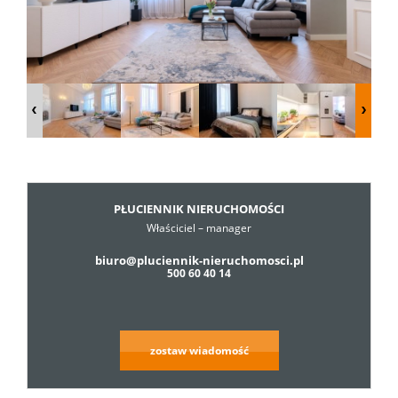
Dzialki
Lokale
Hale
PŁUCIENNIK NIERUCHOMOŚCI
Właściciel – manager
Obiekty
biuro@pluciennik-nieruchomosci.pl
500 60 40 14
Usługi
zostaw wiadomość
Cennik