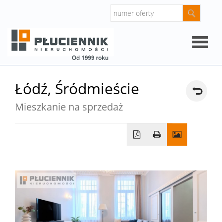
Strona
Łódź,
Śródmieście
główna
Mieszkanie na sprzedaż
O
firmie
Oferty
Mieszk
Domy