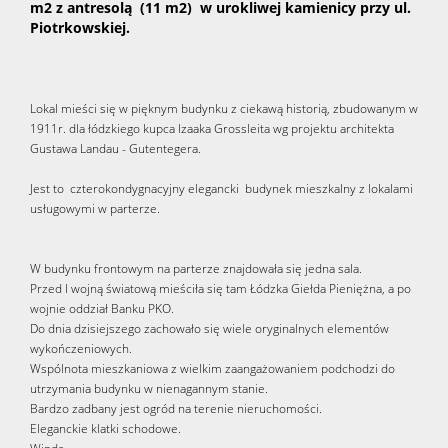
m2 z antresolą (11 m2) w urokliwej kamienicy przy ul.
Piotrkowskiej.
Lokal mieści się w pięknym budynku z ciekawą historią, zbudowanym w
1911r. dla łódzkiego kupca Izaaka Grossleita wg projektu architekta
Gustawa Landau - Gutentegera.
Jest to czterokondygnacyjny elegancki budynek mieszkalny z lokalami
usługowymi w parterze.
W budynku frontowym na parterze znajdowała się jedna sala.
Przed I wojną światową mieściła się tam Łódzka Giełda Pieniężna, a po
wojnie oddział Banku PKO.
Do dnia dzisiejszego zachowało się wiele oryginalnych elementów
wykończeniowych.
Wspólnota mieszkaniowa z wielkim zaangażowaniem podchodzi do
utrzymania budynku w nienagannym stanie.
Bardzo zadbany jest ogród na terenie nieruchomości.
Eleganckie klatki schodowe.