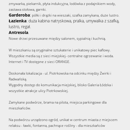
zmywarka, piekarnik, płyta indukcyjna, lodówka z podajnikiem wody,
zastawa stołowa, garnki.
Garderoba
:
półki i drążki na wieszaki, szafka zamykana, duże lustro.
Łazienka
: duża kabina natryskowa, pralka, umywalka z szafką,
lustro, regał.
Antresola
.
Nowe drzwi przesuwane między salonem, sypialnią i kuchnią.
W mieszkaniu są oryginalne sztukaterie i unikatowy piec kaflowy.
Wszystkie media są z sieci miejskiej- centralne ogrzewanie i woda.
Internet i TV dostępne z sieci ORANGE.
Doskonała lokalizacja - ul. Piotrkowska na odcinku między Żwirki i
Radwańską.
Wygodny dostęp do komunikacja miejskiej, blisko Galeria Łódzka i
wszystkie atrakcje ulicy Piotrkowskiej.
Zamykane podwórze, brama na pilota, miejsca parkingowe dla
mieszkańców.
Na podwórzu urządzono ogród, unikat w centrum miasta z miejscem
relaksu - ławki, fontanna, pachnące rośliny - dla mieszkańców