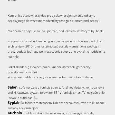
Winda.
Kamienica stanowi przykład przejścia w projektowaniu od stylu
secesyjnego do wczesnomodernistycznego z elementami secesji.
Mieszkanie znajduje się na I piętrze, nad lokalem, w którym był bank.
Zostało ono przebudowane i gruntownie wyremontowane pod okiem
architekta w 2010 roku, ostatnio zaś zostały wymienione podłogi i
przez podział jednego pomieszczenia stworzono sypialnię i oddzielną
kuchnię.
Lokal składa się z dwóch pokoi, kuchni, antresoli, garderoby,
przedpokoju i łazienki.
Wszystkie meble i sprzęty są nowe i w bardzo dobrym stanie.
Salon
:
sofa narożna z funkcją spania, fotel rozkładany, komoda, dwa
stoliki kawowe, dywan, telewizor 55 " z funkcją smart TV, nagłośnienie -
listwa i sound bar JBL.
Sypialnia
:
łóżko z materacem 140 cm szerokości, dwa stoliki nocne,
zasłony zaciemniające.
Kuchnia
:
meble - zabudowa na wymiar, stół okrągły, krzesła,