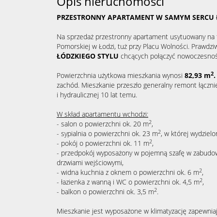
Opis nieruchomości
PRZESTRONNY APARTAMENT W SAMYM SERCU 
Na sprzedaż przestronny apartament usytuowany na tr
Pomorskiej w Łodzi, tuż przy Placu Wolności. Prawdz
ŁÓDZKIEGO STYLU
chcących połączyć nowoczesność
2
Powierzchnia użytkowa mieszkania wynosi
82,93
m
.
zachód. Mieszkanie przeszło generalny remont łącznie 
i hydraulicznej 10 lat temu.
W skład apartamentu wchodzi:
2
- salon o powierzchni ok. 20 m
,
2
- sypialnia o powierzchni ok. 23 m
, w której wydziel
2
- pokój o powierzchni ok. 11 m
,
- przedpokój wyposażony w pojemną szafę w zabudow
drzwiami wejściowymi,
2
- widna kuchnia z oknem o powierzchni ok. 6 m
,
2
- łazienka z wanną i WC o powierzchni ok. 4,5 m
,
2
- balkon o powierzchni ok. 3,5 m
.
Mieszkanie jest wyposażone w klimatyzację zapewni