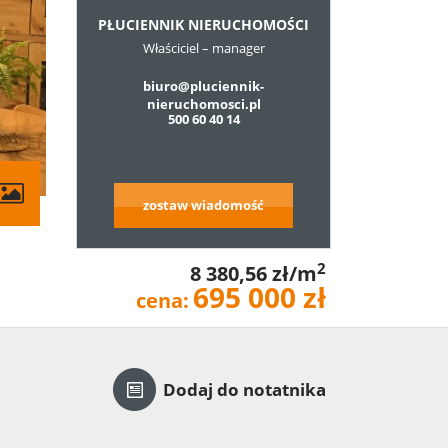
PŁUCIENNIK NIERUCHOMOŚCI
Właściciel – manager
biuro@pluciennik-
nieruchomosci.pl
500 60 40 14
zostaw wiadomość
2
8 380,56 zł/m
695 000 zł
cena:
Dodaj do notatnika