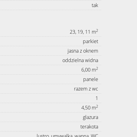
tak
2
23, 19, 11 m
parkiet
jasna z oknem
oddzielna widna
2
6,00 m
panele
razem z wc
1
2
4,50 m
glazura
terakota
lustro, umywalka, wanna, WC