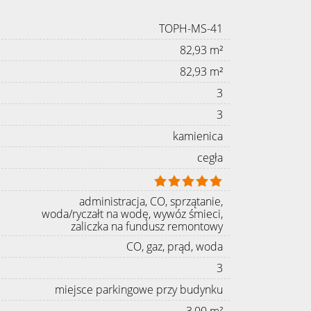
TOPH-MS-41
82,93 m²
82,93 m²
3
3
kamienica
cegła
administracja, CO, sprzątanie,
woda/ryczałt na wodę, wywóz śmieci,
zaliczka na fundusz remontowy
CO, gaz, prąd, woda
3
miejsce parkingowe przy budynku
3,00 m²