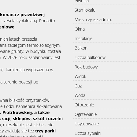
Piwnica
Stan lokalu
ykonana z prawdziwej
Mies. czynsz admin.
 częścią sypialnianą. Ponadto
leniowe
.
Okna
Instalacje
ich latach przeszła
dana zabiegom termoizolacyjnym.
Balkon
owane grunty. W budynku została
Liczba balkonów
a. W 2026 roku zaplanowany jest
Rok budowy
mę, kamienica wyposażona w
Widok
a terenie posesji po
Gaz
Woda
wnia bliskość przystanków
Otoczenie
e Łodzi. Kamienica zlokalizowana
. Piotrkowskiej, a także
Ogrzewanie
acji, sklepów, szkół i uczelni
Usytuowanie
mieszkanie jest ciche - nie
cy znajdują się też
trzy parki
Liczba sypialni
iają dostęp do zieleni i