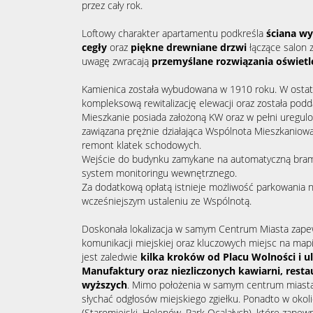
przez cały rok.
Loftowy charakter apartamentu podkreśla
ściana w
cegły
oraz
piękne drewniane drzwi
łączące salon z
uwagę zwracają
przemyślane rozwiązania oświet
Kamienica została wybudowana w 1910 roku. W ostatn
kompleksową rewitalizację elewacji oraz została pod
Mieszkanie posiada założoną KW oraz w pełni uregul
zawiązana prężnie działająca Wspólnota Mieszkaniow
remont klatek schodowych.
Wejście do budynku zamykane na automatyczną bra
system monitoringu wewnętrznego.
Za dodatkową opłatą istnieje możliwość parkowania n
wcześniejszym ustaleniu ze Wspólnotą.
Doskonała lokalizacja w samym Centrum Miasta zape
komunikacji miejskiej oraz kluczowych miejsc na mapi
jest zaledwie
kilka kroków od Placu Wolności i ul
Manufaktury oraz niezliczonych kawiarni, restaur
wyższych
. Mimo położenia w samym centrum miasta, 
słychać odgłosów miejskiego zgiełku. Ponadto w okoli
(Staromiejski, Helenów, Park Ocalałych), które zapewn