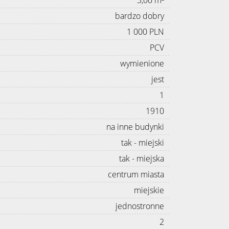
bardzo dobry
1 000 PLN
PCV
wymienione
jest
1
1910
na inne budynki
tak - miejski
tak - miejska
centrum miasta
miejskie
jednostronne
2