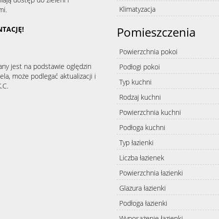
Klimatyzacja
mi.
Pomieszczenia
NTACJĘ!
Powierzchnia pokoi
any jest na podstawie oględzin
Podłogi pokoi
la, może podlegać aktualizacji i
Typ kuchni
.C.
Rodzaj kuchni
Powierzchnia kuchni
Podłoga kuchni
Typ łazienki
Liczba łazienek
Powierzchnia łazienki
Glazura łazienki
Podłoga łazienki
Wyposażenie łazienki