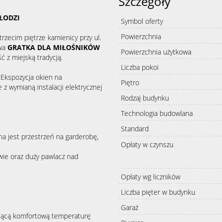
Szczegóły
ŁODZI
Symbol oferty
Powierzchnia
zecim piętrze kamienicy przy ul.
iwa
GRATKA DLA MIŁOŚNIKÓW
Powierzchnia użytkowa
 z miejską tradycją.
Liczba pokoi
Ekspozycja okien na
Piętro
z wymianą instalacji elektrycznej
Rodzaj budynku
Technologia budowlana
Standard
ona jest przestrzeń na garderobę,
Opłaty w czynszu
ie oraz duży pawlacz nad
Opłaty wg liczników
Liczba pięter w budynku
Garaż
ającą komfortową temperaturę