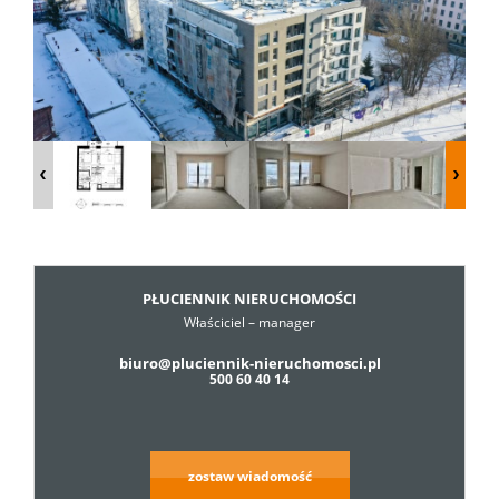
Dzialki
Lokale
Hale
Obiekty
PŁUCIENNIK NIERUCHOMOŚCI
Właściciel – manager
biuro@pluciennik-nieruchomosci.pl
Usługi
500 60 40 14
Cennik
zostaw wiadomość