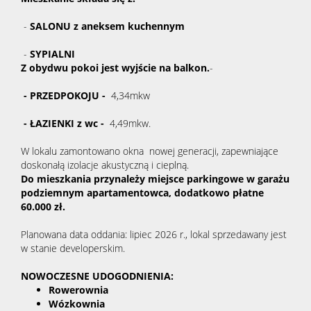
-
SALON
U
z aneksem kuchennym
-
SYPIALNI
Z obydwu pokoi jest wyjście na balkon.
-
- PRZEDPOKOJU -
4,34mkw
- ŁAZIENKI z wc -
4,49mkw.
W lokalu zamontowano okna nowej generacji, zapewniające
doskonałą izolacje akustyczną i cieplną.
Do mieszkania przynależy miejsce parkingowe w garażu
podziemnym apartamentowca, dodatkowo płatne
60.000 zł.
Planowana data oddania: lipiec 2026 r., lokal sprzedawany jest
w stanie developerskim.
NOWOCZESNE UDOGODNIENIA:
Rowerownia
Wózkownia