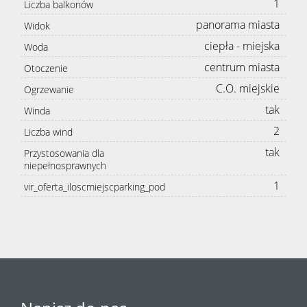
1
Liczba balkonów
panorama miasta
Widok
ciepła - miejska
Woda
centrum miasta
Otoczenie
C.O. miejskie
Ogrzewanie
tak
Winda
2
Liczba wind
tak
Przystosowania dla
niepełnosprawnych
1
vir_oferta_iloscmiejscparking_pod