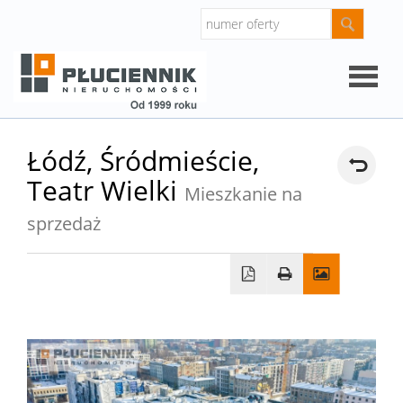
Strona
Łódź,
Śródmieście,
Teatr Wielki
główna
Mieszkanie na
O
sprzedaż
firmie
Oferty
Mieszk
Domy