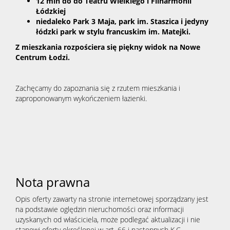
12 min do do Teatru Wielkiego i Filharmonii
Łódzkiej
niedaleko Park 3 Maja, park im. Staszica i jedyny
łódzki park w stylu francuskim im. Matejki.
Z mieszkania rozpościera się piękny widok na Nowe
Centrum Łodzi.
Zachęcamy do zapoznania się z rzutem mieszkania i
zaproponowanym wykończeniem łazienki.
Nota prawna
Opis oferty zawarty na stronie internetowej sporządzany jest
na podstawie oględzin nieruchomości oraz informacji
uzyskanych od właściciela, może podlegać aktualizacji i nie
stanowi oferty określonej w art. 66 i następnych K.C.