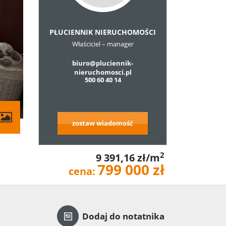
PŁUCIENNIK NIERUCHOMOŚCI
Właściciel – manager
biuro@pluciennik-
nieruchomosci.pl
500 60 40 14
zostaw wiadomość
2
9 391,16 zł/m
799 000 zł
cena:
Dodaj do notatnika