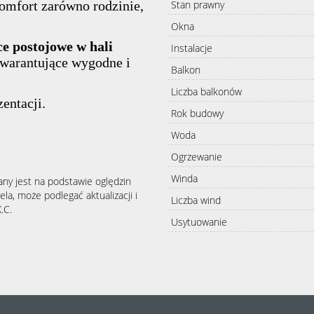
Stan prawny
omfort zarówno rodzinie,
Okna
ce postojowe w hali
Instalacje
gwarantujące wygodne i
Balkon
Liczba balkonów
entacji.
Rok budowy
Woda
Ogrzewanie
Winda
any jest na podstawie oględzin
la, może podlegać aktualizacji i
Liczba wind
.C.
Usytuowanie