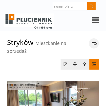
Strona
Stryków
Mieszkanie na
główna
sprzedaż
O
firmie
Oferty
Mieszk
Domy