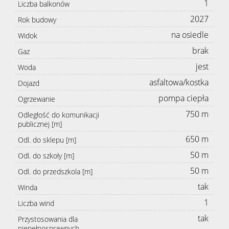
1
Liczba balkonów
2027
Rok budowy
na osiedle
Widok
brak
Gaz
jest
Woda
asfaltowa/kostka
Dojazd
pompa ciepła
Ogrzewanie
750 m
Odległość do komunikacji
publicznej [m]
650 m
Odl. do sklepu [m]
50 m
Odl. do szkoły [m]
50 m
Odl. do przedszkola [m]
tak
Winda
1
Liczba wind
tak
Przystosowania dla
niepełnosprawnych