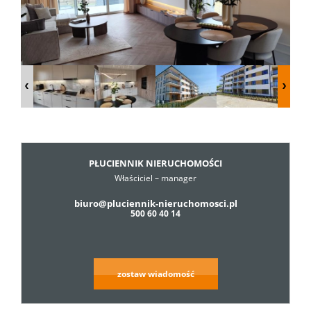
Dzialki
Lokale
Hale
PŁUCIENNIK NIERUCHOMOŚCI
Właściciel – manager
Obiekty
biuro@pluciennik-nieruchomosci.pl
500 60 40 14
Usługi
zostaw wiadomość
Cennik