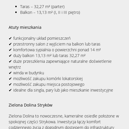
Taras – 32,27 m² (parter)
Balkon – 13,13 m² (I, II i III piętro)
Atuty mieszkania
✔ funkcjonalny układ pomieszczeń
✔ przestronny salon z wyjściem na balkon lub taras
✔ komfortowa sypialnia o powierzchni ponad 14 m²
✔ duży balkon 13,13 m² lub taras 32,27 m²
✔ duże przeszklenia zapewniające naturalne doświetlenie
wnętrz
✔ winda w budynku
✔ możliwość zakupu komórki lokatorskiej
✔ możliwość zakupu miejsca postojowego
✔ idealne dla singla, pary lub jako mieszkanie inwestycyjne
Zielona Dolina Stryków
Zielona Dolina to nowoczesne, kameralne osiedle położone w
spokojnej części Strykowa. Inwestycja łączy komfort
codziennego życia z dogodnym dostępem do infrastruktury