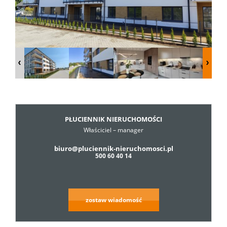
Dzialki
Lokale
Hale
PŁUCIENNIK NIERUCHOMOŚCI
Właściciel – manager
Obiekty
biuro@pluciennik-nieruchomosci.pl
500 60 40 14
Usługi
zostaw wiadomość
Cennik