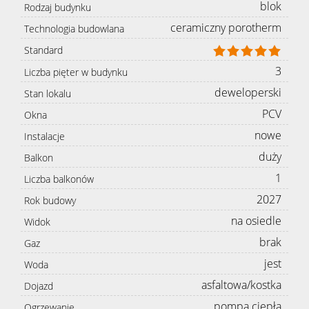
blok
Rodzaj budynku
ceramiczny porotherm
Technologia budowlana
Standard
3
Liczba pięter w budynku
deweloperski
Stan lokalu
PCV
Okna
nowe
Instalacje
duży
Balkon
1
Liczba balkonów
2027
Rok budowy
na osiedle
Widok
brak
Gaz
jest
Woda
asfaltowa/kostka
Dojazd
pompa ciepła
Ogrzewanie