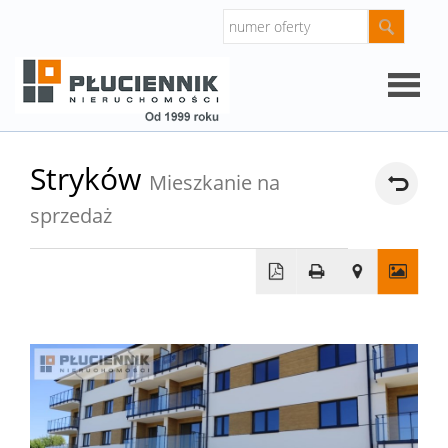
Strona
Stryków
Mieszkanie na
główna
sprzedaż
O
firmie
Oferty
Mieszk
Domy