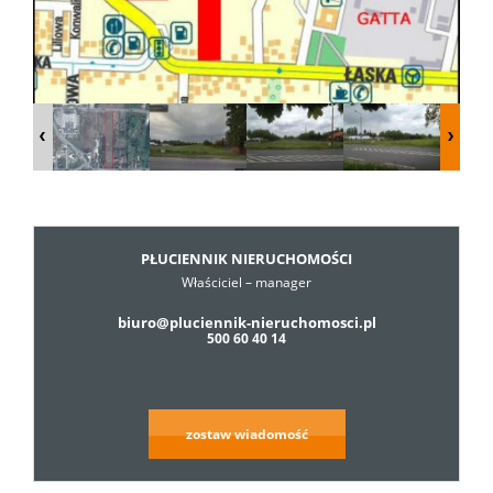
Dzialki
Lokale
Hale
PŁUCIENNIK NIERUCHOMOŚCI
Właściciel – manager
Obiekty
biuro@pluciennik-nieruchomosci.pl
500 60 40 14
Usługi
zostaw wiadomość
Cennik