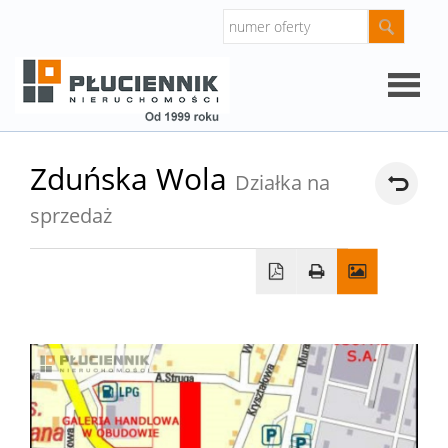
Strona
Zduńska Wola
Działka na
główna
sprzedaż
O
firmie
Oferty
Mieszk
Domy