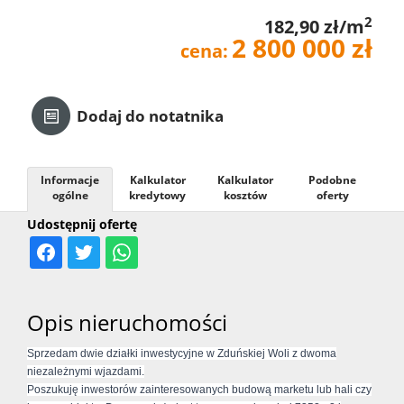
2
182,90 zł/m
Kredyt
2 800 000 zł
cena:
Kontak
Dodaj do notatnika
Informacje
Kalkulator
Kalkulator
Podobne
ogólne
kredytowy
kosztów
oferty
Udostępnij ofertę
Opis nieruchomości
Sprzedam dwie działki inwestycyjne w Zduńskiej Woli z dwoma
niezależnymi wjazdami.
Poszukuję inwestorów zainteresowanych budową marketu lub hali czy