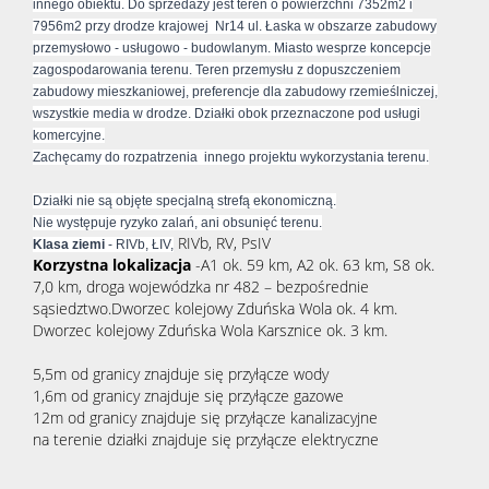
innego obiektu. Do sprzedaży jest teren o powierzchni 7352m2 i
7956m2 przy drodze krajowej Nr14 ul. Łaska w obszarze zabudowy
przemysłowo - usługowo - budowlanym. Miasto wesprze koncepcje
zagospodarowania terenu. Teren przemysłu z dopuszczeniem
zabudowy mieszkaniowej, preferencje dla zabudowy rzemieślniczej,
wszystkie media w drodze. Działki obok przeznaczone pod usługi
komercyjne.
Zachęcamy do rozpatrzenia innego projektu wykorzystania terenu.
Działki nie są objęte specjalną strefą ekonomiczną.
Nie występuje ryzyko zalań, ani obsunięć terenu.
RIVb, RV, PsIV
Klasa ziemi
- RIVb, ŁIV,
Korzystna lokalizacja
-A1 ok. 59 km, A2 ok. 63 km, S8 ok.
7,0 km, droga wojewódzka nr 482 – bezpośrednie
sąsiedztwo.Dworzec kolejowy Zduńska Wola ok. 4 km.
Dworzec kolejowy Zduńska Wola Karsznice ok. 3 km.
5,5m od granicy znajduje się przyłącze wody
1,6m od granicy znajduje się przyłącze gazowe
12m od granicy znajduje się przyłącze kanalizacyjne
na terenie działki znajduje się przyłącze elektryczne