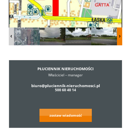
Dzialki
Lokale
Hale
PŁUCIENNIK NIERUCHOMOŚCI
Właściciel – manager
Obiekty
biuro@pluciennik-nieruchomosci.pl
500 60 40 14
Usługi
zostaw wiadomość
Cennik