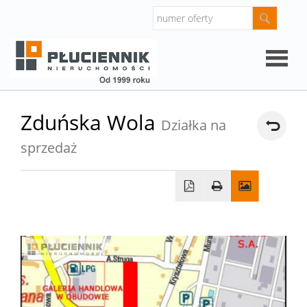
Strona
Zduńska Wola
Działka na
główna
sprzedaż
O
firmie
Oferty
Mieszk
Domy