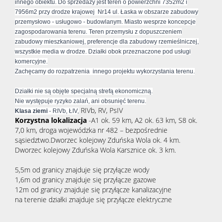
innego obiektu. Do sprzedaży jest teren o powierzchni 7352m2 i
7956m2 przy drodze krajowej Nr14 ul. Łaska w obszarze zabudowy
przemysłowo - usługowo - budowlanym. Miasto wesprze koncepcje
zagospodarowania terenu. Teren przemysłu z dopuszczeniem
zabudowy mieszkaniowej, preferencje dla zabudowy rzemieślniczej,
wszystkie media w drodze. Działki obok przeznaczone pod usługi
komercyjne.
Zachęcamy do rozpatrzenia innego projektu wykorzystania terenu.
Działki nie są objęte specjalną strefą ekonomiczną.
Nie występuje ryzyko zalań, ani obsunięć terenu.
RIVb, RV, PsIV
Klasa ziemi
- RIVb, ŁIV,
Korzystna lokalizacja
-A1 ok. 59 km, A2 ok. 63 km, S8 ok.
7,0 km, droga wojewódzka nr 482 – bezpośrednie
sąsiedztwo.Dworzec kolejowy Zduńska Wola ok. 4 km.
Dworzec kolejowy Zduńska Wola Karsznice ok. 3 km.
5,5m od granicy znajduje się przyłącze wody
1,6m od granicy znajduje się przyłącze gazowe
12m od granicy znajduje się przyłącze kanalizacyjne
na terenie działki znajduje się przyłącze elektryczne