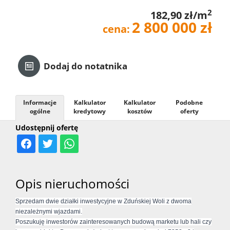
2
182,90 zł/m
Kredyt
2 800 000 zł
cena:
Kontak
Dodaj do notatnika
Informacje
Kalkulator
Kalkulator
Podobne
ogólne
kredytowy
kosztów
oferty
Udostępnij ofertę
Opis nieruchomości
Sprzedam dwie działki inwestycyjne w Zduńskiej Woli z dwoma
niezależnymi wjazdami.
Poszukuję inwestorów zainteresowanych budową marketu lub hali czy