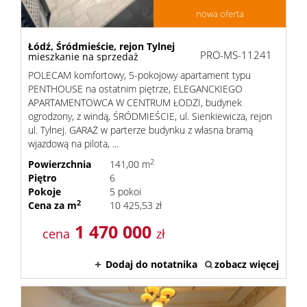
nowa oferta
Łódź,
Śródmieście,
rejon Tylnej
PRO-MS-11241
mieszkanie na sprzedaż
POLECAM komfortowy, 5-pokojowy apartament typu
PENTHOUSE na ostatnim piętrze, ELEGANCKIEGO
APARTAMENTOWCA W CENTRUM ŁODZI, budynek
ogrodzony, z windą, ŚRÓDMIEŚCIE, ul. Sienkiewicza, rejon
ul. Tylnej. GARAŻ w parterze budynku z własna bramą
wjazdową na pilota, ...
2
Powierzchnia
141,00 m
Piętro
6
Pokoje
5 pokoi
2
Cena za m
10 425,53 zł
1 470 000
cena
zł
Dodaj do notatnika
zobacz więcej