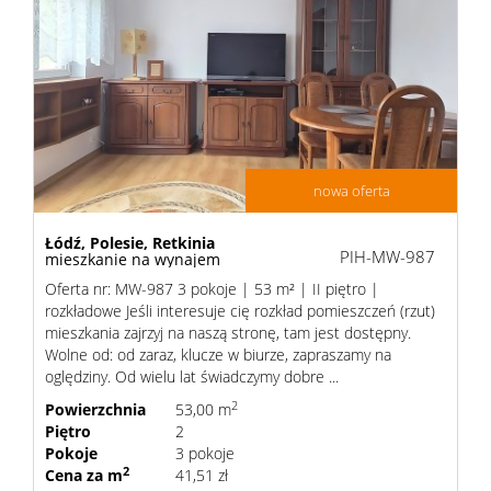
nowa oferta
Łódź,
Polesie,
Retkinia
PIH-MW-987
mieszkanie na wynajem
Oferta nr: MW-987 3 pokoje | 53 m² | II piętro |
rozkładowe Jeśli interesuje cię rozkład pomieszczeń (rzut)
mieszkania zajrzyj na naszą stronę, tam jest dostępny.
Wolne od: od zaraz, klucze w biurze, zapraszamy na
oględziny. Od wielu lat świadczymy dobre ...
2
Powierzchnia
53,00 m
Piętro
2
Pokoje
3 pokoje
2
Cena za m
41,51 zł