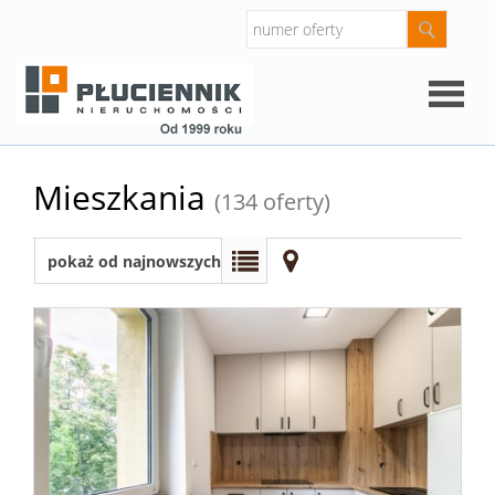
Strona
Mieszkania
(134 oferty)
główna
O
pokaż od najnowszych
firmie
Oferty
Mieszk
Domy