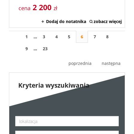
2 200
cena
zł
Dodaj do notatnika
zobacz więcej
1
...
3
4
5
6
7
8
9
...
23
poprzednia
następna
Kryteria wyszukiwania