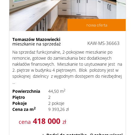
Dzialki
nowa oferta
Lokale
Tomaszów Mazowiecki
KAW-MS-36663
mieszkanie na sprzedaż
Na sprzedaż funkcjonalne, 2-pokojowe mieszkanie po
remoncie, gotowe do zamieszkania bez dodatkowych
Hale
nakładów finansowych. Mieszkanie to usytuowane jest na
2. piętrze w budynku 4 piętrowym. Blok położony jest w
spokojnej dzielnicy z wygodnym dostępem do niezbędnej
Obiekty
...
2
Powierzchnia
44,50 m
Piętro
2
Usługi
Pokoje
2 pokoje
2
Cena za m
9 393,26 zł
418 000
cena
zł
Cennik