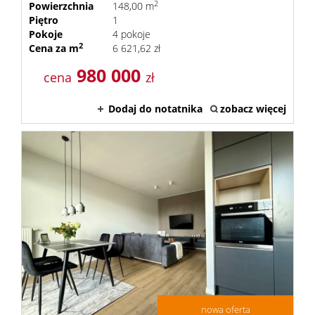
2
Powierzchnia
148,00 m
Piętro
1
Pokoje
4 pokoje
2
Cena za m
6 621,62 zł
980 000
cena
zł
Dodaj do notatnika
zobacz więcej
nowa oferta