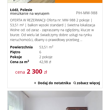
Łódź,
Polesie
PIH-MW-988
mieszkanie na wynajem
OFERTA W REZERWACJI Oferta nr: MW-988 2 pokoje |
53,51 m² | balkon wysoki standard | świetna lokalizacja
Wolne od: od zaraz - zapraszamy na oględziny, klucze w
biurze. Od wielu lat świadczymy dobre usługi na rynku
nieruchomości, dbamy o prawidłowy przebieg ...
2
Powierzchnia
53,51 m
Piętro
6
Pokoje
2 pokoje
2
Cena za m
42,98 zł
2 300
cena
zł
Dodaj do notatnika
zobacz więcej