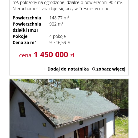
m², położony na ogrodzonej działce o powierzchni 902 m².
Nieruchomość znajduje się przy w Treście, w cichej ...
2
Powierzchnia
148,77 m
Powierzchnia
902 m²
działki [m2]
Pokoje
4 pokoje
2
Cena za m
9 746,59 zł
1 450 000
cena
zł
Dodaj do notatnika
zobacz więcej