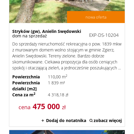
nowa oferta
Stryków (gw),
Anielin Swędowski
EXP-DS-10204
dom na sprzedaż
Do sprzedaży nieruchomość rekreacyjna o pow. 1839 mkw
z murowanym domem wolno stojącym w gminie Zgierz,
Anielin Swędowski. Tereny zielone. Bardzo dobrze
skomunikowane. Ciekawa propozycja dla osób ceniących
spokój i otaczającą zieleń, a jednocześnie poszukujących ...
2
Powierzchnia
110,00 m
Powierzchnia
1 839 m²
działki [m2]
2
Cena za m
4 318,18 zł
475 000
cena
zł
Dodaj do notatnika
zobacz więcej