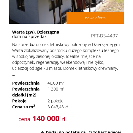
nowa oferta
Warta (gw),
Dzierzązna
PFT-DS-4437
dom na sprzedaż
Na sprzedaż domek letniskowy położony w Dzierząznej gm.
Warta zlokalizowany pośrodku dużego kompleksu leśnego
w spokojnej, zielonej okolicy. Idealne miejsce na
odpoczynek, regenerację, weekendową i nie tylko,
ucieczkę od zgiełku miasta. Domek letniskowy drewniany,
...
2
Powierzchnia
46,00 m
Powierzchnia
1 300 m²
działki [m2]
Pokoje
2 pokoje
2
Cena za m
3 043,48 zł
140 000
cena
zł
Dodaj do notatnika
zobacz więcej