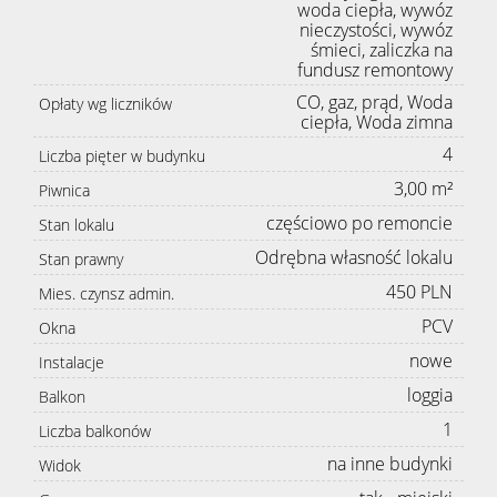
woda ciepła, wywóz
nieczystości, wywóz
śmieci, zaliczka na
fundusz remontowy
CO, gaz, prąd, Woda
Opłaty wg liczników
ciepła, Woda zimna
4
Liczba pięter w budynku
3,00 m²
Piwnica
częściowo po remoncie
Stan lokalu
Odrębna własność lokalu
Stan prawny
450 PLN
Mies. czynsz admin.
PCV
Okna
nowe
Instalacje
loggia
Balkon
1
Liczba balkonów
na inne budynki
Widok