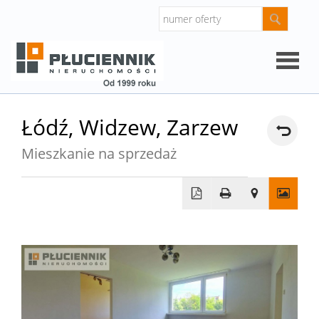
Strona
Łódź,
Widzew,
Zarzew
główna
Mieszkanie na sprzedaż
O
firmie
Oferty
Mieszk
Domy