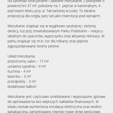
Na sprzedaż funkcjonalne i zadbane mieszkanie 2-pokojowe o
powierzchni 37 m², położone na 1. piętrze w kameralnym, 4-
piętrowym bloku przy ul. Tatrzańskiej w Łodzi. To idealna
propozycja dla singla, pary lub jako inwestycja pod wynajem.
Mieszkanie znajduje się w wyjątkowo spokojnej i zielonej
okolicy, tuż przy zrewitalizowanym Parku Podolskim – miejscu
idealnym do spacerów, wypoczynku oraz aktywnej rekreacji. W
parku znajduje się m.in. tor dla rolkarzy oraz pięknie
zagospodarowane tereny zielone.
Układ mieszkania:
przestronny salon – 17 m²
ustawna sypialnia – 9 m²
kuchnia – 4 m²
łazienka – 3 m²
przedpokój – 3 m²
dodatkowo balkon
Mieszkanie jest częściowo umeblowane i wyposażone, gotowe
do wprowadzenia bez większych nakładów finansowych. W
lokalu została wymieniona instalacja elektryczna oraz wodno-
kanalizacyjna, zamontowano również nowe drzwi wejściowe.