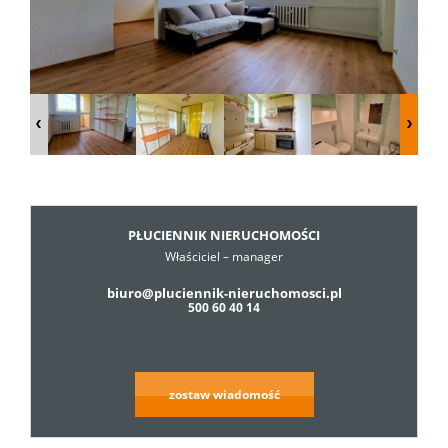
Dzialki
Lokale
Hale
PŁUCIENNIK NIERUCHOMOŚCI
Właściciel – manager
Obiekty
biuro@pluciennik-nieruchomosci.pl
500 60 40 14
Usługi
zostaw wiadomość
Cennik