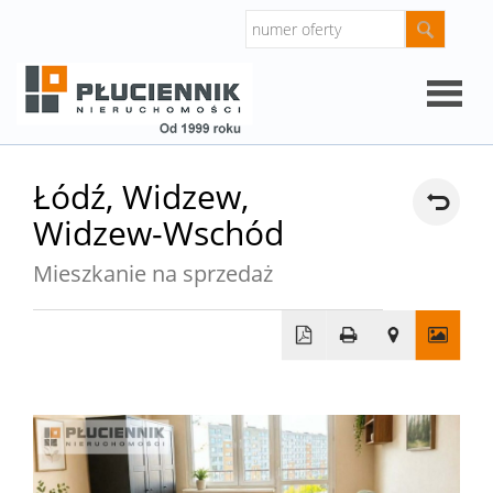
Strona
Łódź,
Widzew,
Widzew-Wschód
główna
O
Mieszkanie na sprzedaż
firmie
Oferty
Mieszk
Domy