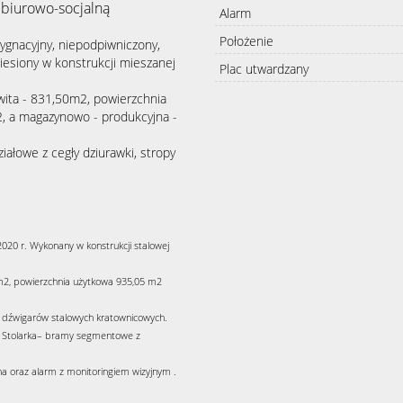
 biurowo-socjalną
Alarm
Położenie
ygnacyjny, niepodpiwniczony,
iesiony w konstrukcji mieszanej
Plac utwardzany
ita - 831,50m2, powierzchnia
2, a magazynowo - produkcyjna -
iałowe z cegły dziurawki, stropy
20 r. Wykonany w konstrukcji stalowej
m2, powierzchnia użytkowa 935,05 m2
 dźwigarów stalowych kratownicowych.
. Stolarka– bramy segmentowe z
na oraz alarm z monitoringiem wizyjnym .