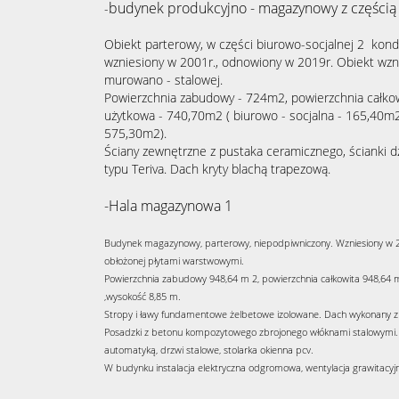
budynek produkcyjno - magazynowy z częścią
-
Obiekt parterowy, w części biurowo-socjalnej 2 kond
wzniesiony w 2001r., odnowiony w 2019r. Obiekt wzn
murowano - stalowej.
Powierzchnia zabudowy - 724m2, powierzchnia całkow
użytkowa - 740,70m2 ( biurowo - socjalna - 165,40m
575,30m2).
Ściany zewnętrzne z pustaka ceramicznego, ścianki dz
typu Teriva. Dach kryty blachą trapezową.
-Hala magazynowa 1
Budynek magazynowy, parterowy, niepodpiwniczony. Wzniesiony w 20
obłożonej płytami warstwowymi.
Powierzchnia zabudowy 948,64 m 2, powierzchnia całkowita 948,64 
,wysokość 8,85 m.
Stropy i ławy fundamentowe żelbetowe izolowane. Dach wykonany z
Posadzki z betonu kompozytowego zbrojonego włóknami stalowymi
automatyką, drzwi stalowe, stolarka okienna pcv.
W budynku instalacja elektryczna odgromowa, wentylacja grawitacyj