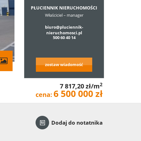
PŁUCIENNIK NIERUCHOMOŚCI
Właściciel – manager
biuro@pluciennik-
nieruchomosci.pl
500 60 40 14
zostaw wiadomość
2
7 817,20 zł/m
6 500 000 zł
cena:
Dodaj do notatnika