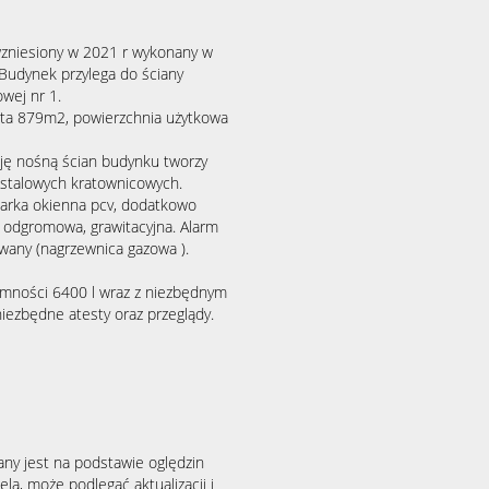
zniesiony w 2021 r wykonany w
 Budynek przylega do ściany
wej nr 1.
ta 879m2, powierzchnia użytkowa
ję nośną ścian budynku tworzy
 stalowych kratownicowych.
larka okienna pcv, dodatkowo
a, odgromowa, grawitacyjna. Alarm
wany (nagrzewnica gazowa ).
jemności 6400 l wraz z niezbędnym
iezbędne atesty oraz przeglądy.
any jest na podstawie oględzin
la, może podlegać aktualizacji i