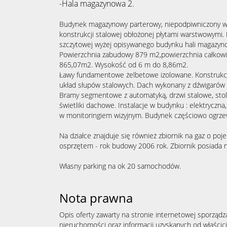
-Hala magazynowa 2.
Budynek magazynowy parterowy, niepodpiwniczony w
konstrukcji stalowej obłożonej płytami warstwowymi.
szczytowej wyżej opisywanego budynku hali magazyno
Powierzchnia zabudowy 879 m2,powierzchnia całkowi
865,07m2. Wysokość od 6 m do 8,86m2.
Ławy fundamentowe żelbetowe izolowane. Konstrukc
układ słupów stalowych. Dach wykonany z dźwigarów
Bramy segmentowe z automatyką, drzwi stalowe, sto
świetliki dachowe. Instalacje w budynku : elektryczn
w monitoringiem wizyjnym. Budynek częściowo ogrze
Na działce znajduje się również zbiornik na gaz o po
osprzętem - rok budowy 2006 rok. Zbiornik posiada n
Własny parking na ok 20 samochodów.
Nota prawna
Opis oferty zawarty na stronie internetowej sporządz
nieruchomości oraz informacji uzyskanych od właścicie