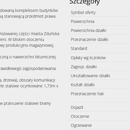
Szczegóły
budowaną kompleksem budynków
Symbol oferty
ną stanowiącą przedmiot prawa
Powierzchnia
Powierzchnia działki
anizowanej części miasta Zduńska
ni. W bliskim otoczeniu
Przeznaczenie działki
owy produkcyjno-magazynowej,
Standard
zną o nawierzchni bitumicznej.
Opłaty wg liczników
Zagosp. działki
a prawidłowego zagospodarowania.
Ukształtowanie działki
, drzewa), obszary komunikacji
Kształt działki
ele stalowe ocynkowane 1,73m x
Przeznaczenie hali
w przesuwne stalowe bramy
Dojazd
Otoczenie
Ogrzewanie