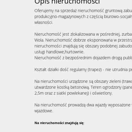
Opis nieruchomości
Oferujemy na sprzedaż nieruchomość gruntową za
produkcyjno-magazynowych z częścią biurowo-socjal
własności.
Nieruchomość jest zlokalizowana w pośredniej, zurb
Wola. Nieruchomość dobrze eksponowana w przestrze
nieruchomości znajdują się obszary podobnej zabud
usługi handlowe,hurtownie.
Nieruchomość z bezpośrednim dojazdem drogą public
Kształt działki dość regularny (trapez) - nie utrudni
Na nieruchomości urządzone są obszary zieleni (trawa
utwardzone kostką betonową. Teren ogrodzony (pan
2,5m oraz z siatki powlekanej) i oświetlony.
Na nieruchomość prowadzą dwa wjazdy wyposażone 
wjazdowe.
Na nieruchomości znajdują si
ę
: