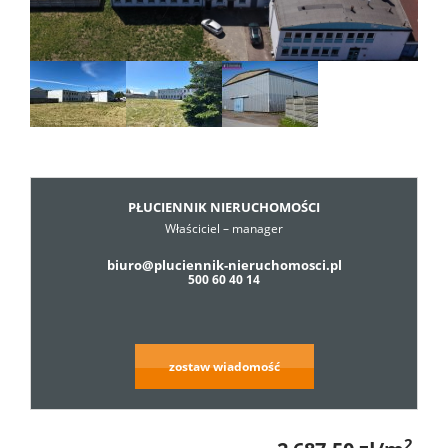
Dzialki
Lokale
Hale
PŁUCIENNIK NIERUCHOMOŚCI
Właściciel – manager
Obiekty
biuro@pluciennik-nieruchomosci.pl
500 60 40 14
Usługi
zostaw wiadomość
Cennik
2