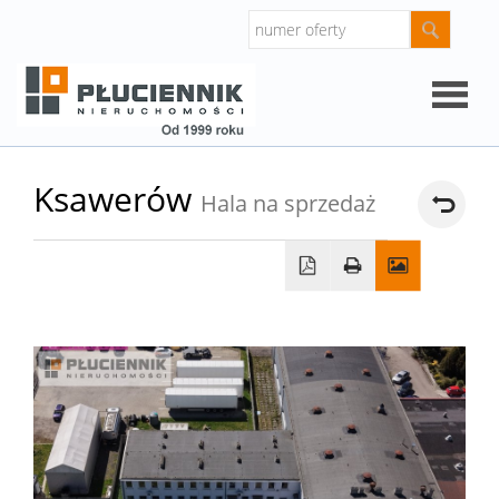
Strona
Ksawerów
Hala na sprzedaż
główna
O
firmie
Oferty
Mieszk
Domy