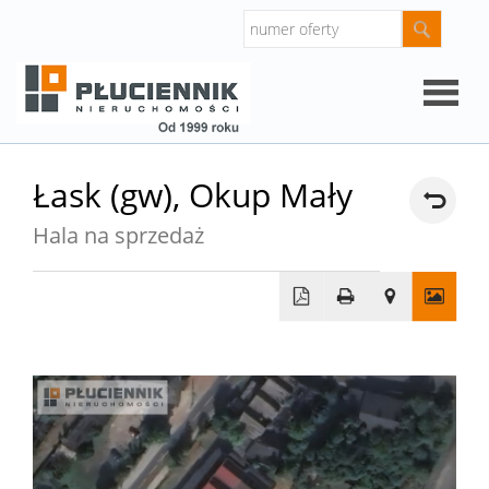
Strona
Łask (gw),
Okup Mały
główna
Hala na sprzedaż
O
firmie
Oferty
Mieszk
Domy