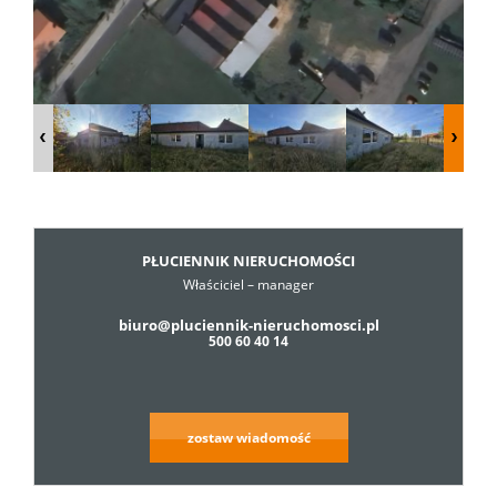
Dzialki
Lokale
Hale
PŁUCIENNIK NIERUCHOMOŚCI
Właściciel – manager
Obiekty
biuro@pluciennik-nieruchomosci.pl
500 60 40 14
Usługi
zostaw wiadomość
Cennik