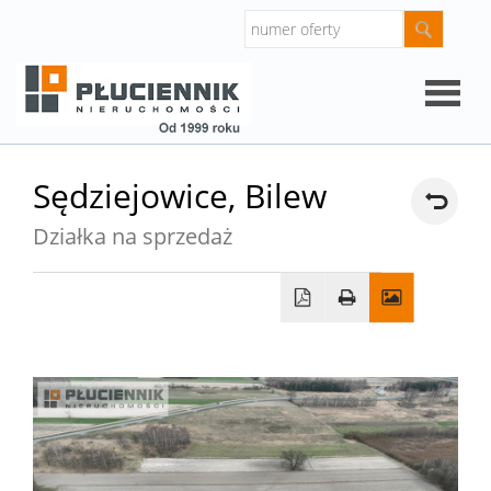
Strona
Sędziejowice,
Bilew
główna
Działka na sprzedaż
O
firmie
Oferty
Mieszk
Domy