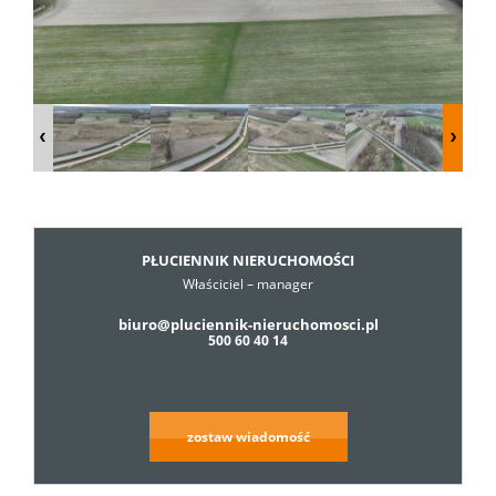
Dzialki
Lokale
Hale
PŁUCIENNIK NIERUCHOMOŚCI
Właściciel – manager
Obiekty
biuro@pluciennik-nieruchomosci.pl
500 60 40 14
Usługi
zostaw wiadomość
Cennik