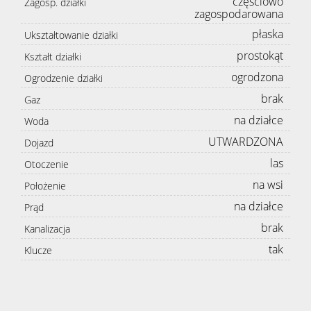
częściowo
Zagosp. działki
zagospodarowana
płaska
Ukształtowanie działki
prostokąt
Kształt działki
ogrodzona
Ogrodzenie działki
brak
Gaz
na działce
Woda
UTWARDZONA
Dojazd
las
Otoczenie
na wsi
Położenie
na działce
Prąd
brak
Kanalizacja
tak
Klucze