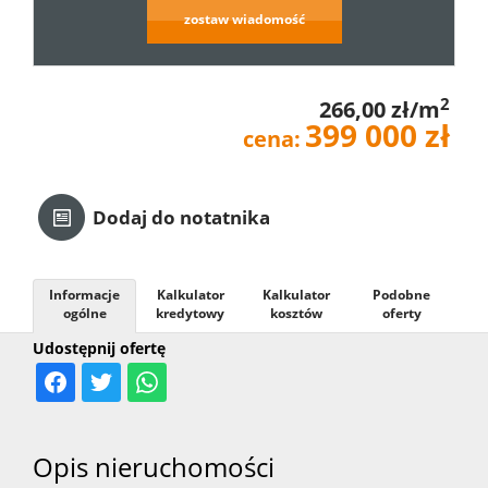
zostaw wiadomość
Kredyt
2
266,00 zł/m
Kontak
399 000 zł
cena:
Dodaj do notatnika
Informacje
Kalkulator
Kalkulator
Podobne
ogólne
kredytowy
kosztów
oferty
Udostępnij ofertę
Opis nieruchomości