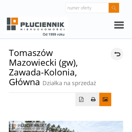
Strona
Tomaszów
Mazowiecki (gw),
główna
O
Zawada-Kolonia,
Główna
Działka na sprzedaż
firmie
Oferty
Mieszk
Domy