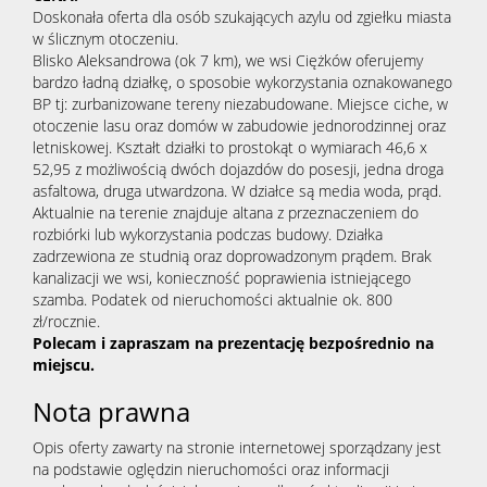
Doskonała oferta dla osób szukających azylu od zgiełku miasta
w ślicznym otoczeniu.
Blisko Aleksandrowa (ok 7 km), we wsi Ciężków oferujemy
bardzo ładną działkę, o sposobie wykorzystania oznakowanego
BP tj: zurbanizowane tereny niezabudowane. Miejsce ciche, w
otoczenie lasu oraz domów w zabudowie jednorodzinnej oraz
letniskowej. Kształt działki to prostokąt o wymiarach 46,6 x
52,95 z możliwością dwóch dojazdów do posesji, jedna droga
asfaltowa, druga utwardzona. W działce są media woda, prąd.
Aktualnie na terenie znajduje altana z przeznaczeniem do
rozbiórki lub wykorzystania podczas budowy. Działka
zadrzewiona ze studnią oraz doprowadzonym prądem. Brak
kanalizacji we wsi, konieczność poprawienia istniejącego
szamba. Podatek od nieruchomości aktualnie ok. 800
zł/rocznie.
Polecam i zapraszam na prezentację bezpośrednio na
miejscu.
Nota prawna
Opis oferty zawarty na stronie internetowej sporządzany jest
na podstawie oględzin nieruchomości oraz informacji