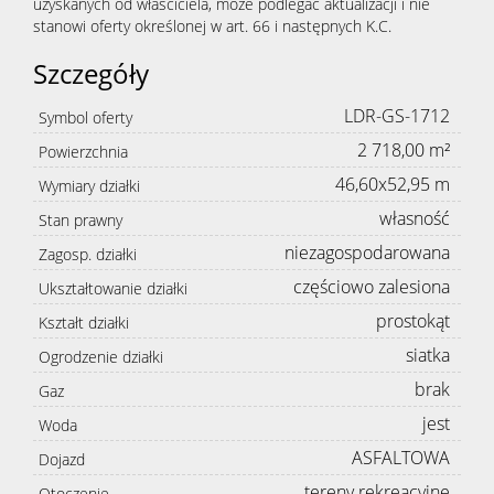
uzyskanych od właściciela, może podlegać aktualizacji i nie
stanowi oferty określonej w art. 66 i następnych K.C.
Szczegóły
LDR-GS-1712
Symbol oferty
2 718,00 m²
Powierzchnia
46,60x52,95 m
Wymiary działki
własność
Stan prawny
niezagospodarowana
Zagosp. działki
częściowo zalesiona
Ukształtowanie działki
prostokąt
Kształt działki
siatka
Ogrodzenie działki
brak
Gaz
jest
Woda
ASFALTOWA
Dojazd
tereny rekreacyjne
Otoczenie