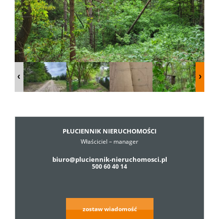
Dzialki
Lokale
Hale
Obiekty
PŁUCIENNIK NIERUCHOMOŚCI
Właściciel – manager
biuro@pluciennik-nieruchomosci.pl
Usługi
500 60 40 14
Cennik
zostaw wiadomość