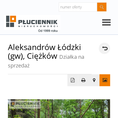
Strona
Aleksandrów Łódzki
(gw),
Ciężków
główna
Działka na
O
sprzedaż
firmie
Oferty
Mieszk
Domy