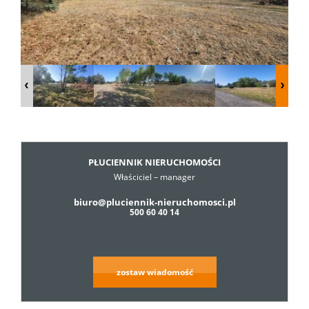
Dzialki
Lokale
Hale
PŁUCIENNIK NIERUCHOMOŚCI
Właściciel – manager
Obiekty
biuro@pluciennik-nieruchomosci.pl
500 60 40 14
Usługi
zostaw wiadomość
Cennik