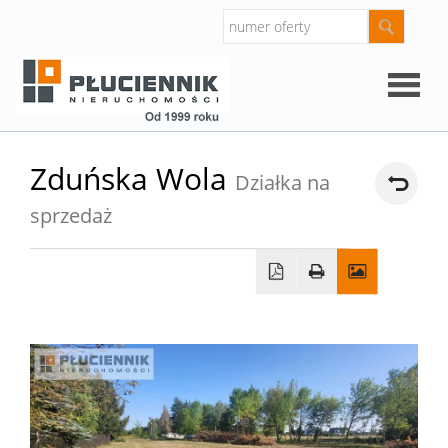
Strona
Zduńska Wola
Działka na
główna
sprzedaż
O
firmie
Oferty
Mieszk
Domy