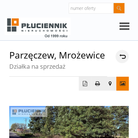
Strona
Parzęczew,
Mrożewice
główna
Działka na sprzedaż
O
firmie
Oferty
Mieszk
Domy