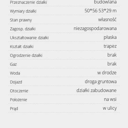
budowlana
Przeznaczenie działki
50*56 53*29 m
Wymiary działki
własność
Stan prawny
niezagospodarowana
Zagosp. działki
płaska
Ukształtowanie działki
trapez
Kształt działki
brak
Ogrodzenie działki
brak
Gaz
w drodze
Woda
droga gruntowa
Dojazd
działki zabudowane
Otoczenie
na wsi
Położenie
w ulicy
Prąd