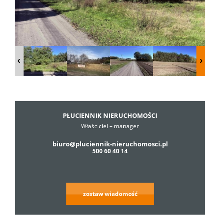
Dzialki
Lokale
Hale
PŁUCIENNIK NIERUCHOMOŚCI
Właściciel – manager
Obiekty
biuro@pluciennik-nieruchomosci.pl
500 60 40 14
Usługi
zostaw wiadomość
Cennik