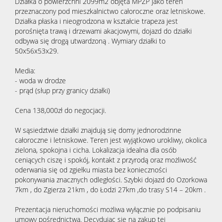
Działka o powierzchni 2099m2 objęta MPZP jako teren 
przeznaczony pod mieszkalnictwo całoroczne oraz letniskowe.
Działka płaska i nieogrodzona w kształcie trapeza jest 
porośnięta trawą i drzewami akacjowymi, dojazd do działki 
odbywa się drogą utwardzoną . Wymiary działki to 
50x56x53x29.
Media:
- woda w drodze
- prąd (słup przy granicy działki)
Cena 138,000zł do negocjacji.
W sąsiedztwie działki znajdują się domy jednorodzinne 
całoroczne i letniskowe. Teren jest wyjątkowo urokliwy, okolica 
zielona, spokojna i cicha. Lokalizacja idealna dla osób 
ceniących ciszę i spokój, kontakt z przyrodą oraz możliwość 
oderwania się od zgiełku miasta bez konieczności 
pokonywania znacznych odległości. Szybki dojazd do Ozorkowa 
7km , do Zgierza 21km , do Łodzi 27km ,do trasy S14 – 20km .
Prezentacja nieruchomości możliwa wyłącznie po podpisaniu
umowy pośrednictwa. Decydując się na zakup tej