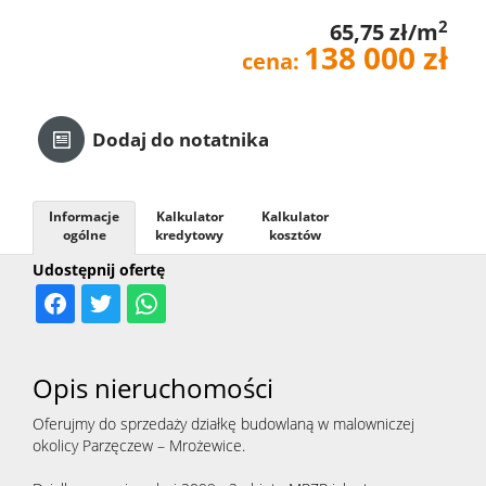
2
65,75 zł/m
Kredyt
138 000 zł
cena:
Kontak
Dodaj do notatnika
Informacje
Kalkulator
Kalkulator
ogólne
kredytowy
kosztów
Udostępnij ofertę
Opis nieruchomości
Oferujmy do sprzedaży działkę budowlaną w malowniczej 
okolicy Parzęczew – Mrożewice.