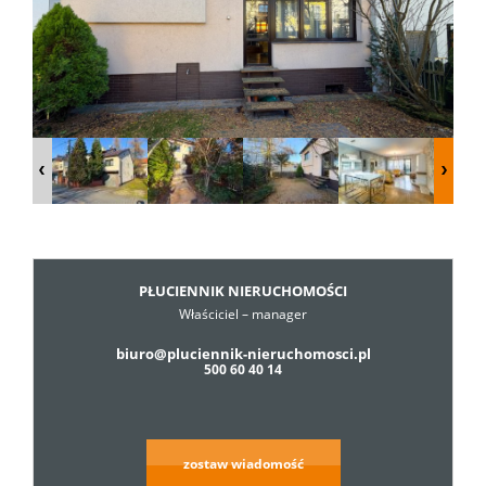
Dzialki
Lokale
Hale
Obiekty
PŁUCIENNIK NIERUCHOMOŚCI
Właściciel – manager
biuro@pluciennik-nieruchomosci.pl
Usługi
500 60 40 14
Cennik
zostaw wiadomość