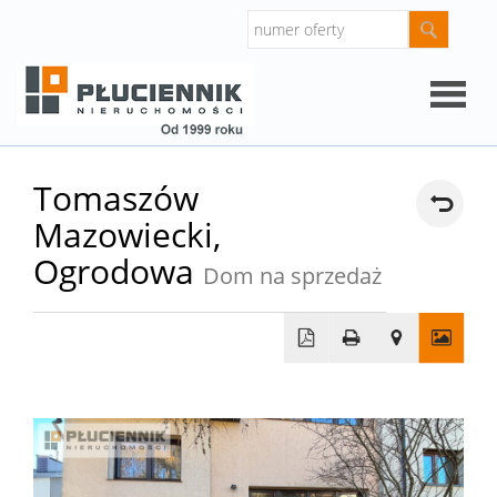
Strona
Tomaszów
Mazowiecki,
główna
O
Ogrodowa
Dom na sprzedaż
firmie
Oferty
Mieszk
Domy