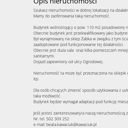
Opis nieruchomości
Szukasz nieruchomości w dobrej lokalizacji na działa
Mamy do zaoferowania taką nieruchomość.
Budynek wolnostojący o pow. 110 m2 posadowiony n
Obecnie budynek jest przekwalifikowany jako budyn
Był wynajmowany na sklep Żabka w związku z tym ści
zaadoptowane pod funkcjonowanie tej działalności.
Obecnie jest duża sala oraz kilka pomieszczeń mnie
sanitarnymi.
Dojazd zapewniony od ulicy Ogrodowej.
Nieruchomość ta może być przeznaczona na sklepik osi
itp.
Dla osób chcących zmienić sposób użytkowania z usł
taka możliwość.
Budynek będzie wymagał adaptacji pod funkcję mies
Jeśli jesteś zainteresowany/a naszą nieruchomością 
Nr. tel. 502 309 252
e-mail: beata.kawaciuk@kawaciuk.pl