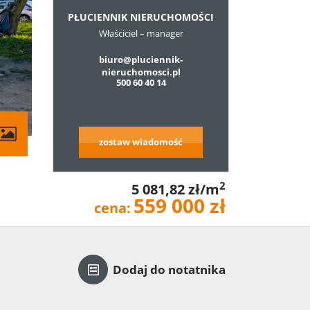
PŁUCIENNIK NIERUCHOMOŚCI
Właściciel – manager
biuro@pluciennik-
nieruchomosci.pl
500 60 40 14
zostaw wiadomość
2
5 081,82 zł/m
559 000 zł
cena:
Dodaj do notatnika