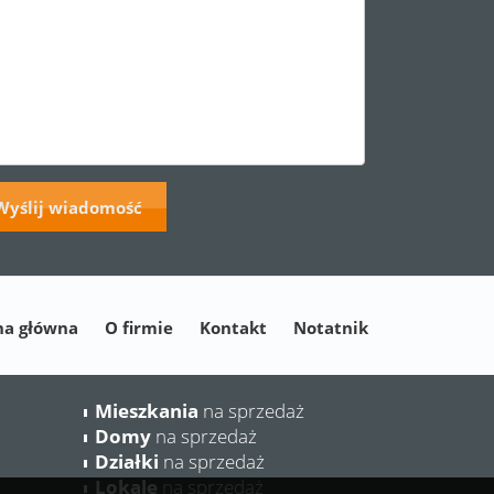
na główna
O firmie
Kontakt
Notatnik
Mieszkania
na sprzedaż
Domy
na sprzedaż
Działki
na sprzedaż
Lokale
na sprzedaż