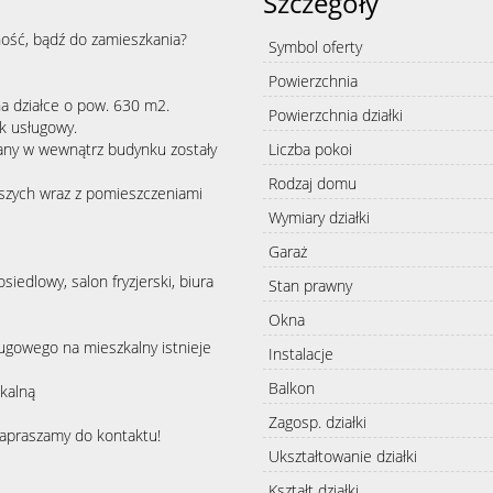
Szczegóły
lność, bądź do zamieszkania?
Symbol oferty
Powierzchnia
a działce o pow. 630 m2.
Powierzchnia działki
ek usługowy.
any w wewnątrz budynku zostały
Liczba pokoi
Rodzaj domu
jszych wraz z pomieszczeniami
Wymiary działki
Garaż
edlowy, salon fryzjerski, biura
Stan prawny
Okna
ugowego na mieszkalny istnieje
Instalacje
Balkon
zkalną
Zagosp. działki
zapraszamy do kontaktu!
Ukształtowanie działki
Kształt działki