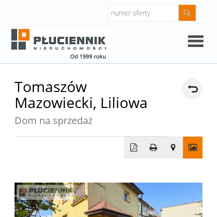
Strona
Tomaszów
Mazowiecki,
Liliowa
główna
O
Dom na sprzedaż
firmie
Oferty
Mieszk
Domy