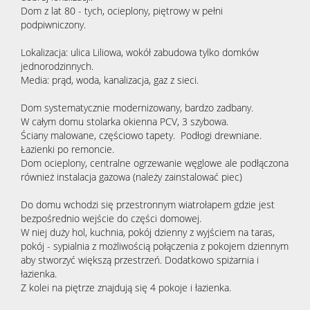
Dom z lat 80 - tych, ocieplony, piętrowy w pełni
podpiwniczony.
Lokalizacja: ulica Liliowa, wokół zabudowa tylko domków
jednorodzinnych.
Media: prąd, woda, kanalizacja, gaz z sieci.
Dom systematycznie modernizowany, bardzo zadbany.
W całym domu stolarka okienna PCV, 3 szybowa.
Ściany malowane, częściowo tapety. Podłogi drewniane.
Łazienki po remoncie.
Dom ocieplony, centralne ogrzewanie węglowe ale podłączona
również instalacja gazowa (należy zainstalować piec)
Do domu wchodzi się przestronnym wiatrołapem gdzie jest
bezpośrednio wejście do części domowej.
W niej duży hol, kuchnia, pokój dzienny z wyjściem na taras,
pokój - sypialnia z możliwością połączenia z pokojem dziennym
aby stworzyć większą przestrzeń. Dodatkowo spiżarnia i
łazienka.
Z kolei na piętrze znajdują się 4 pokoje i łazienka.