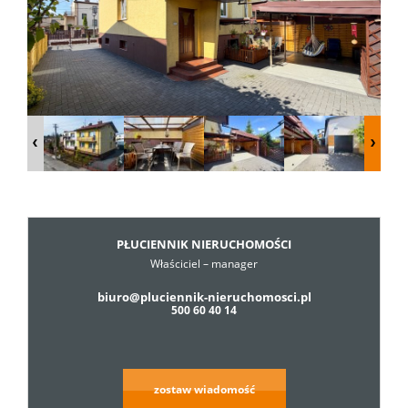
Dzialki
Lokale
Hale
Obiekty
PŁUCIENNIK NIERUCHOMOŚCI
Właściciel – manager
biuro@pluciennik-nieruchomosci.pl
Usługi
500 60 40 14
Cennik
zostaw wiadomość