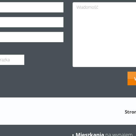
Stro
Mieszkania
na wynajem