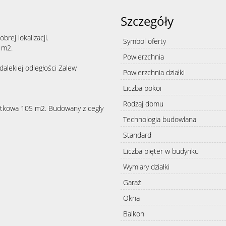
Szczegóły
rej lokalizacji.
Symbol oferty
7 m2.
Powierzchnia
alekiej odległości Zalew
Powierzchnia działki
Liczba pokoi
Rodzaj domu
ytkowa 105 m2. Budowany z cegły
Technologia budowlana
Standard
Liczba pięter w budynku
Wymiary działki
Garaż
Okna
Balkon