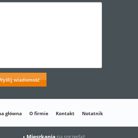
na główna
O firmie
Kontakt
Notatnik
Mieszkania
na sprzedaż