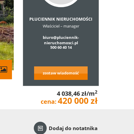
PŁUCIENNIK NIERUCHOMOŚCI
Właściciel – manager
biuro@pluciennik-
nieruchomosci.pl
500 60 40 14
zostaw wiadomość
2
4 038,46 zł/m
420 000 zł
cena:
Dodaj do notatnika