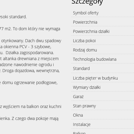
Szczegóły
Symbol oferty
soki standard.
Powierzchnia
77 m2. To dom który nie wymaga
Powierzchnia działki
y, otynkowany. Dach dwu spadowy
Liczba pokoi
ka okienna PCV - 3 szybowe,
Rodzaj domu
u. Działka zagospodarowana.
t altanka drewniana z miejscem
Technologia budowlana
wadzone nawodnienie ogrodu i
Standard
. Droga dojazdowa, wewnętrzna,
Liczba pięter w budynku
erze domu ogrzewanie podłogowe,
Wymiary działki
Garaż
Stan prawny
 z wyjściem na balkon oraz kuchni
Okna
azienka. Z czego dwa pokoje mają
Instalacje
Balkon