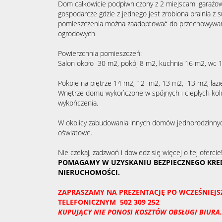
Dom całkowicie podpiwniczony z 2 miejscami garażo
gospodarcze gdzie z jednego jest zrobiona pralnia z 
pomieszczenia można zaadoptować do przechowywani
ogrodowych.
Powierzchnia pomieszczeń:
Salon około 30 m2, pokój 8 m2, kuchnia 16 m2, wc 
Pokoje na piętrze 14 m2, 12 m2, 13 m2, 13 m2, łaz
Wnętrze domu wykończone w spójnych i ciepłych kolo
wykończenia.
W okolicy zabudowania innych domów jednorodzinnych,
oświatowe.
Nie czekaj, zadzwoń i dowiedz się więcej o tej ofercie
POMAGAMY W UZYSKANIU BEZPIECZNEGO KRE
NIERUCHOMOŚCI.
ZAPRASZAMY NA PREZENTACJĘ PO WCZEŚNIEJ
TELEFONICZNYM 502 309 252
KUPUJĄCY NIE PONOSI KOSZTÓW OBSŁUGI BIURA.