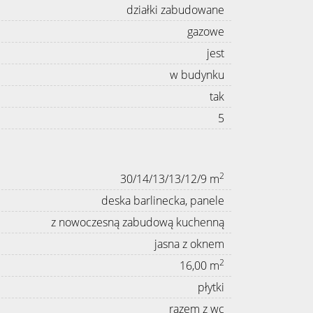
działki zabudowane
gazowe
jest
w budynku
tak
5
2
30/14/13/13/12/9 m
deska barlinecka, panele
z nowoczesną zabudową kuchenną
jasna z oknem
2
16,00 m
płytki
razem z wc