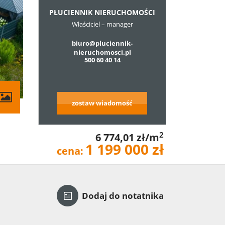
PŁUCIENNIK NIERUCHOMOŚCI
Właściciel – manager
biuro@pluciennik-
nieruchomosci.pl
500 60 40 14
zostaw wiadomość
2
6 774,01 zł/m
1 199 000 zł
cena:
Dodaj do notatnika