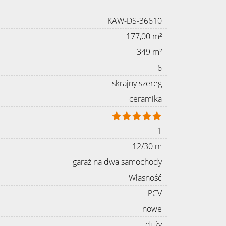
KAW-DS-36610
177,00 m²
349 m²
6
skrajny szereg
ceramika
1
12/30 m
garaż na dwa samochody
Własność
PCV
nowe
duży