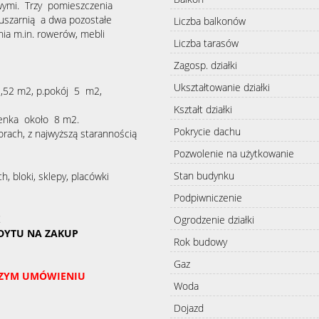
wymi. Trzy pomieszczenia
suszarnią a dwa pozostałe
Liczba balkonów
a m.in. rowerów, mebli
Liczba tarasów
Zagosp. działki
Ukształtowanie działki
1,52 m2, p.pokój 5 m2,
Kształt działki
ienka około 8 m2.
Pokrycie dachu
rach, z najwyższą starannością
Pozwolenie na użytkowanie
Stan budynku
 bloki, sklepy, placówki
Podpiwniczenie
!
Ogrodzenie działki
DYTU NA ZAKUP
Rok budowy
Gaz
SZYM UMÓWIENIU
Woda
Dojazd