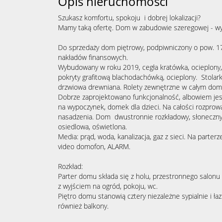
Opis nieruchomości
Szukasz komfortu, spokoju i dobrej lokalizacji?
Mamy taką ofertę. Dom w zabudowie szeregowej - wy
Do sprzedaży dom piętrowy, podpiwniczony o pow. 1
nakładów finansowych.
Wybudowany w roku 2019, cegła kratówka, ocieplon
pokryty grafitową blachodachówką, ocieplony. Stolar
drzwiowa drewniana. Rolety zewnętrzne w całym dom
Dobrze zaprojektowano funkcjonalność, albowiem jes
na wypoczynek, domek dla dzieci. Na całości rozpro
nasadzenia. Dom dwustronnie rozkładowy, słoneczny
osiedlowa, oświetlona.
Media: prąd, woda, kanalizacja, gaz z sieci. Na part
video domofon, ALARM.
Rozkład:
Parter domu składa się z holu, przestronnego salonu
z wyjściem na ogród, pokoju, wc.
Piętro domu stanowią cztery niezależne sypialnie i ł
również balkony.